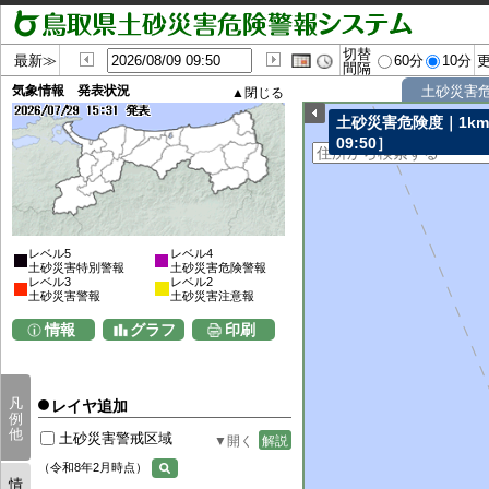
切替
最新≫
60分
10分
間隔
気象情報 発表状況
土砂災害
土砂災害危険度｜1k
09:50］
レベル5
レベル4
土砂災害特別警報
土砂災害危険警報
レベル3
レベル2
土砂災害警報
土砂災害注意報
情報
グラフ
印刷
凡
レイヤ追加
例
他
土砂災害警戒区域
解説
（令和8年2月時点）
情