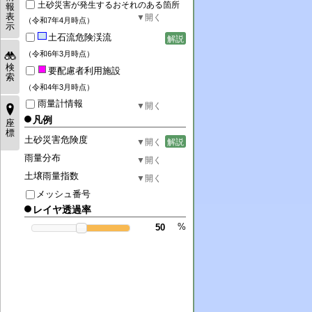
土砂災害が発生するおそれのある箇所
報
表
（令和7年4月時点）
示
土石流危険渓流
解説
（令和6年3月時点）
検
要配慮者利用施設
索
（令和4年3月時点）
雨量計情報
凡例
座
標
土砂災害危険度
解説
雨量分布
土壌雨量指数
メッシュ番号
レイヤ透過率
%