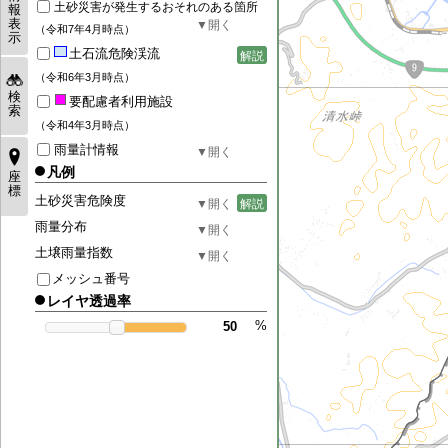
土砂災害が発生するおそれのある箇所
報
表
（令和7年4月時点）
示
土石流危険渓流
解説
（令和6年3月時点）
検
要配慮者利用施設
索
（令和4年3月時点）
雨量計情報
凡例
座
標
土砂災害危険度
解説
雨量分布
土壌雨量指数
メッシュ番号
レイヤ透過率
%