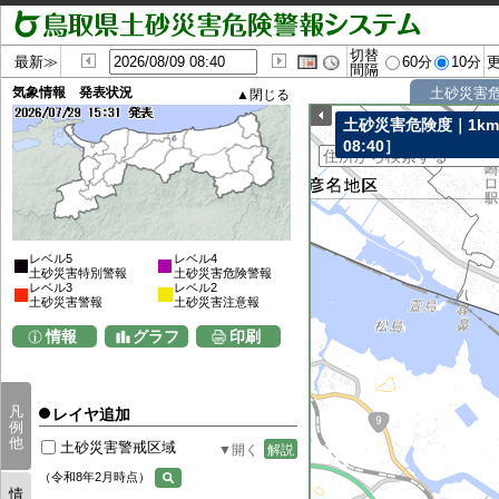
切替
最新≫
60分
10分
間隔
気象情報 発表状況
土砂災害
土砂災害危険度｜1k
08:40］
レベル5
レベル4
土砂災害特別警報
土砂災害危険警報
レベル3
レベル2
土砂災害警報
土砂災害注意報
情報
グラフ
印刷
凡
レイヤ追加
例
他
土砂災害警戒区域
解説
（令和8年2月時点）
情