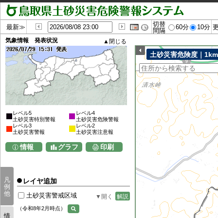
切替
最新≫
60分
10分
間隔
気象情報 発表状況
土砂災害危険度｜1k
レベル5
レベル4
土砂災害特別警報
土砂災害危険警報
レベル3
レベル2
土砂災害警報
土砂災害注意報
情報
グラフ
印刷
凡
レイヤ追加
例
他
土砂災害警戒区域
解説
（令和8年2月時点）
情