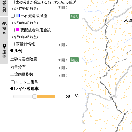
土砂災害が発生するおそれのある箇所
報
表
（令和7年4月時点）
示
土石流危険渓流
解説
（令和6年3月時点）
検
要配慮者利用施設
索
（令和4年3月時点）
雨量計情報
凡例
座
標
土砂災害危険度
解説
雨量分布
土壌雨量指数
メッシュ番号
レイヤ透過率
%