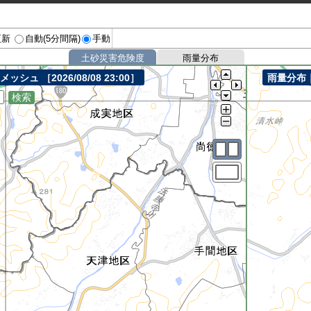
更新
自動(5分間隔)
手動
土砂災害危険度
雨量分布
mメッシュ
［2026/08/08 23:00］
雨量分布