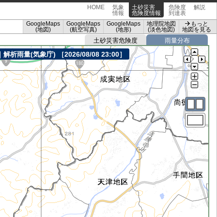
HOME
気象
土砂災害
危険度
解説
情報
危険度情報
到達表
GoogleMaps
GoogleMaps
GoogleMaps
地理院地図
もっと
(地図)
(航空写真)
(地形)
(淡色地図)
地図を見る
土砂災害危険度
雨量分布
｜解析雨量(気象庁)
［2026/08/08 23:00］