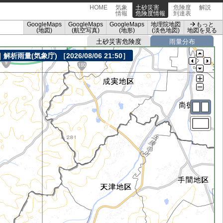
HOME
気象
土砂災害
危険度
解説
情報
危険度情報
到達表
GoogleMaps
GoogleMaps
GoogleMaps
地理院地図
もっと
(地図)
(航空写真)
(地形)
(淡色地図)
地図を見る
土砂災害危険度
雨量分布
｜解析雨量(気象庁)
［2026/08/06 21:50］