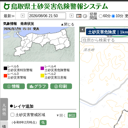
切替
最新≫
60分
10分
間隔
気象情報 発表状況
土砂災害危険度｜1k
レベル5
レベル4
土砂災害特別警報
土砂災害危険警報
レベル3
レベル2
土砂災害警報
土砂災害注意報
情報
グラフ
印刷
凡
レイヤ追加
例
他
土砂災害警戒区域
解説
（令和8年2月時点）
情