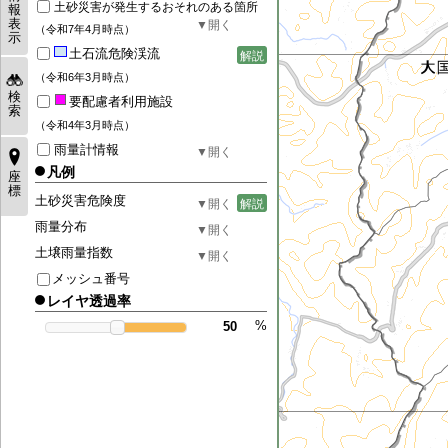
土砂災害が発生するおそれのある箇所
報
表
（令和7年4月時点）
示
土石流危険渓流
解説
（令和6年3月時点）
検
要配慮者利用施設
索
（令和4年3月時点）
雨量計情報
凡例
座
標
土砂災害危険度
解説
雨量分布
土壌雨量指数
メッシュ番号
レイヤ透過率
%