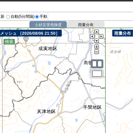
更新
自動(5分間隔)
手動
土砂災害危険度
雨量分布
mメッシュ
［2026/08/06 21:50］
雨量分布