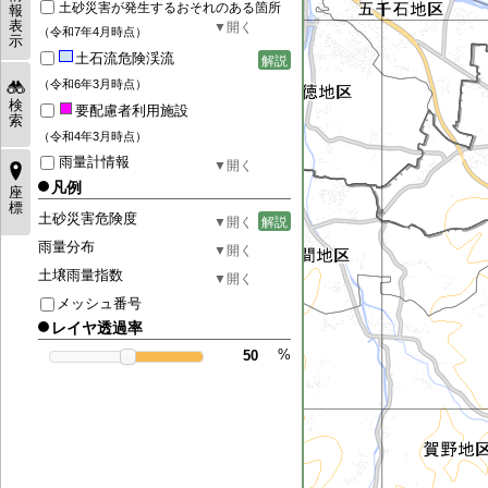
土砂災害が発生するおそれのある箇所
報
表
（令和7年4月時点）
示
土石流危険渓流
解説
（令和6年3月時点）
検
要配慮者利用施設
索
（令和4年3月時点）
雨量計情報
凡例
座
標
土砂災害危険度
解説
雨量分布
土壌雨量指数
メッシュ番号
レイヤ透過率
%