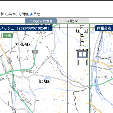
更新
自動(5分間隔)
手動
土砂災害危険度
雨量分布
mメッシュ
［2026/08/07 02:40］
雨量分布