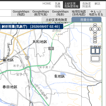
HOME
気象
土砂災害
危険度
解説
情報
危険度情報
到達表
GoogleMaps
GoogleMaps
GoogleMaps
地理院地図
もっと
(地図)
(航空写真)
(地形)
(淡色地図)
地図を見る
土砂災害危険度
雨量分布
｜解析雨量(気象庁)
［2026/08/07 02:40］