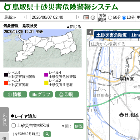
切替
最新≫
60分
10分
間隔
気象情報 発表状況
土砂災害危険度｜1k
レベル5
レベル4
土砂災害特別警報
土砂災害危険警報
レベル3
レベル2
土砂災害警報
土砂災害注意報
情報
グラフ
印刷
凡
レイヤ追加
例
他
土砂災害警戒区域
解説
（令和8年2月時点）
情