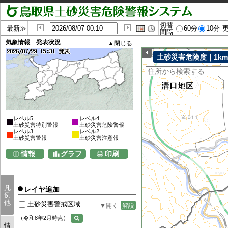
切替
最新≫
60分
10分
間隔
気象情報 発表状況
土砂災害危険度｜1k
レベル5
レベル4
土砂災害特別警報
土砂災害危険警報
レベル3
レベル2
土砂災害警報
土砂災害注意報
情報
グラフ
印刷
凡
レイヤ追加
例
他
土砂災害警戒区域
解説
（令和8年2月時点）
情