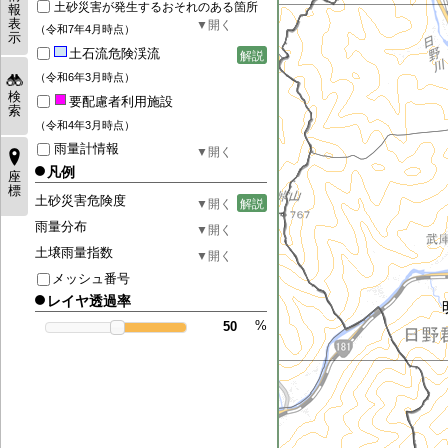
土砂災害が発生するおそれのある箇所
報
表
（令和7年4月時点）
示
土石流危険渓流
解説
（令和6年3月時点）
検
要配慮者利用施設
索
（令和4年3月時点）
雨量計情報
凡例
座
標
土砂災害危険度
解説
雨量分布
土壌雨量指数
メッシュ番号
レイヤ透過率
%