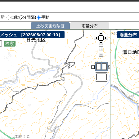
更新
自動(5分間隔)
手動
土砂災害危険度
雨量分布
mメッシュ
［2026/08/07 00:10］
雨量分布