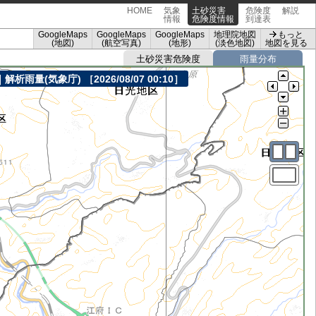
HOME
気象
土砂災害
危険度
解説
情報
危険度情報
到達表
GoogleMaps
GoogleMaps
GoogleMaps
地理院地図
もっと
(地図)
(航空写真)
(地形)
(淡色地図)
地図を見る
土砂災害危険度
雨量分布
｜解析雨量(気象庁)
［2026/08/07 00:10］