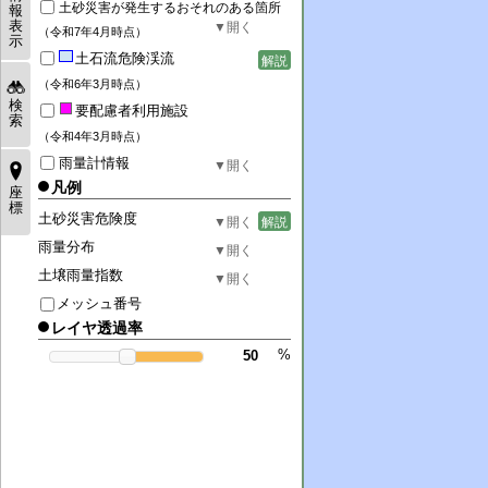
土砂災害が発生するおそれのある箇所
報
表
（令和7年4月時点）
示
土石流危険渓流
解説
（令和6年3月時点）
検
要配慮者利用施設
索
（令和4年3月時点）
雨量計情報
凡例
座
標
土砂災害危険度
解説
雨量分布
土壌雨量指数
メッシュ番号
レイヤ透過率
%