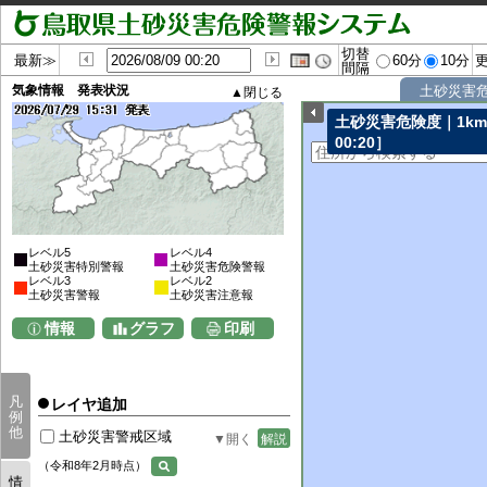
切替
最新≫
60分
10分
間隔
気象情報 発表状況
土砂災害
土砂災害危険度｜1k
00:20］
レベル5
レベル4
土砂災害特別警報
土砂災害危険警報
レベル3
レベル2
土砂災害警報
土砂災害注意報
情報
グラフ
印刷
凡
レイヤ追加
例
他
土砂災害警戒区域
解説
（令和8年2月時点）
情