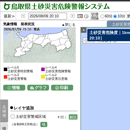
切替
最新≫
60分
10分
間隔
気象情報 発表状況
土砂災害
土砂災害危険度｜1k
20:10］
レベル5
レベル4
土砂災害特別警報
土砂災害危険警報
レベル3
レベル2
土砂災害警報
土砂災害注意報
情報
グラフ
印刷
凡
レイヤ追加
例
他
土砂災害警戒区域
解説
（令和8年2月時点）
情