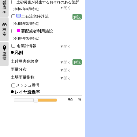
土砂災害が発生するおそれのある箇所
報
表
（令和7年4月時点）
示
土石流危険渓流
解説
（令和6年3月時点）
検
要配慮者利用施設
索
（令和4年3月時点）
雨量計情報
凡例
座
標
土砂災害危険度
解説
雨量分布
土壌雨量指数
メッシュ番号
レイヤ透過率
%